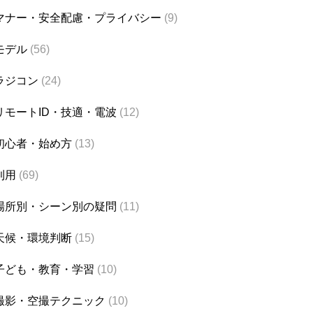
マナー・安全配慮・プライバシー
(9)
モデル
(56)
ラジコン
(24)
リモートID・技適・電波
(12)
初心者・始め方
(13)
利用
(69)
場所別・シーン別の疑問
(11)
天候・環境判断
(15)
子ども・教育・学習
(10)
撮影・空撮テクニック
(10)