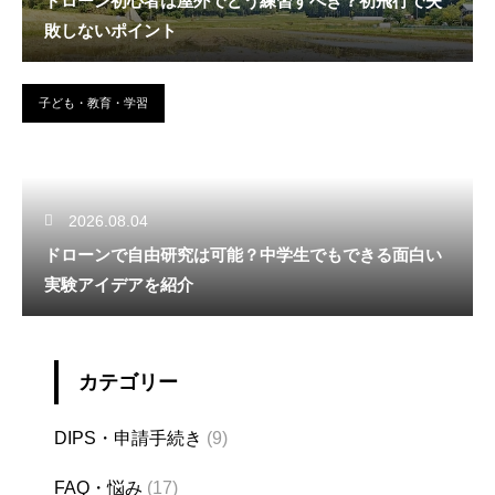
ドローン初心者は屋外でどう練習すべき？初飛行で失
敗しないポイント
子ども・教育・学習
2026.08.04
ドローンで自由研究は可能？中学生でもできる面白い
実験アイデアを紹介
カテゴリー
DIPS・申請手続き
(9)
FAQ・悩み
(17)