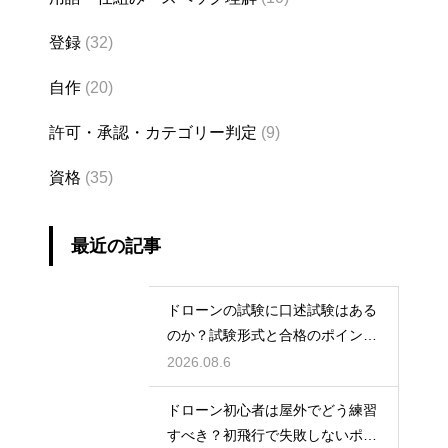
登録
(32)
自作
(20)
許可・承認・カテゴリー判定
(9)
資格
(35)
最近の記事
ドローンの試験に口述試験はある
のか？試験形式と合格のポイント
を解説
2026.08.6
ドローン初心者は屋外でどう練習
すべき？初飛行で失敗しないポイ