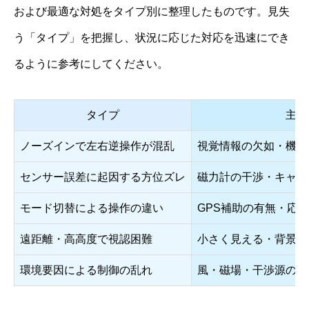
および最適な対処をタイプ別に整理したものです。見失
う「タイプ」を把握し、状況に応じた対応を迅速にでき
るように参考にしてください。
タイプ
主な
ノーズインで左右逆操作が混乱
視覚情報の欠如・機体
センサー誤差に起因する方位ズレ
磁力計の干渉・キャリ
モード切替による操作の違い
GPS補助の有無・応
遠距離・高高度で視認困難
小さく見える・背景と
環境要因による制御の乱れ
風・磁場・干渉源の存