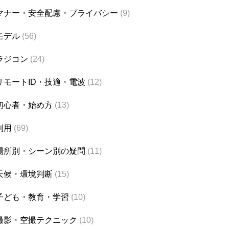
マナー・安全配慮・プライバシー
(9)
モデル
(56)
ラジコン
(24)
リモートID・技適・電波
(12)
初心者・始め方
(13)
利用
(69)
場所別・シーン別の疑問
(11)
天候・環境判断
(15)
子ども・教育・学習
(10)
撮影・空撮テクニック
(10)