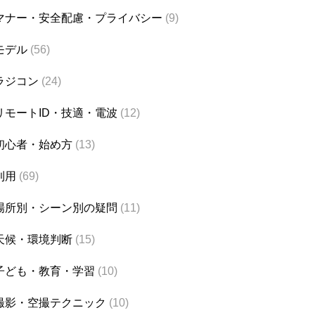
マナー・安全配慮・プライバシー
(9)
モデル
(56)
ラジコン
(24)
リモートID・技適・電波
(12)
初心者・始め方
(13)
利用
(69)
場所別・シーン別の疑問
(11)
天候・環境判断
(15)
子ども・教育・学習
(10)
撮影・空撮テクニック
(10)