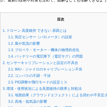
か、最新の技術や対策も含めて、図解なしでも理解できるよう
目次
1.
ドローン 高度維持 できない 原因とは
1.1.
気圧センサー（バロメータ）の誤差
1.2.
風や気流の影響
1.3.
プロペラ・モーター・機体の物理的劣化
1.4.
バッテリーの電圧降下（電圧サグ）の問題
2.
センサーキャリブレーションと設定の不具合
2.1.
IMU・ジャイロのキャリブレーション不良
2.2.
コンパスの不調・干渉
2.3.
PID調整や飛行モードの設定ミス
3.
環境・使用状況による高度維持の限界と対処法
3.1.
地面効果（グラウンドエフェクト）による揺れや不安定
3.2.
高地・低気温の影響