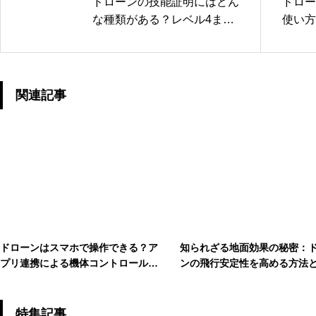
ドローンの技能証明にはどん
ドロー
な種類がある？レベル4まで
使い方
の資格区分と取得条件を解説
せる設
関連記事
ドローンはスマホで操作できる？ア
知られざる地面効果の秘密：
プリ連携による機体コントロール方
ンの飛行安定性を高める方法
法と注意点
特集記事