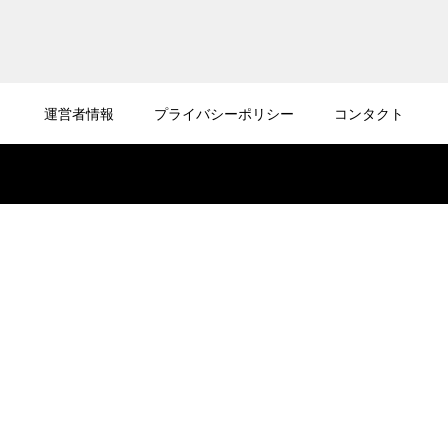
2026.08.07
ドローンは川の上空を飛ばせるのか？飛行ル
運営者情報
プライバシーポリシー
コンタクト
ールと注意点を詳しく解説
2026.08.06
ドローンの試験に口述試験はあるのか？試験
形式と合格のポイントを解説
2026.08.05