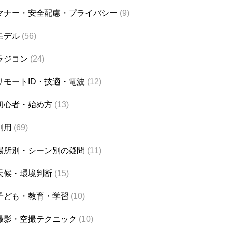
マナー・安全配慮・プライバシー
(9)
モデル
(56)
ラジコン
(24)
リモートID・技適・電波
(12)
初心者・始め方
(13)
利用
(69)
場所別・シーン別の疑問
(11)
天候・環境判断
(15)
子ども・教育・学習
(10)
撮影・空撮テクニック
(10)