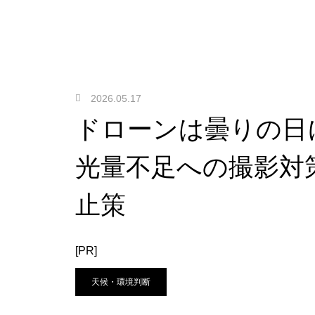
2026.05.17
ドローンは曇りの日
光量不足への撮影対
止策
[PR]
天候・環境判断