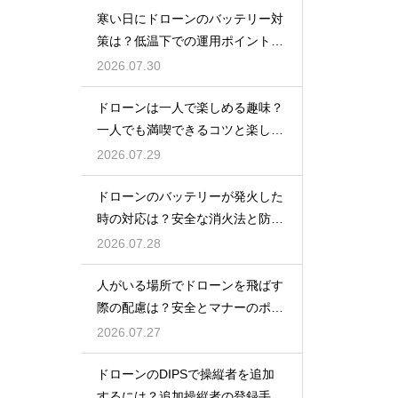
寒い日にドローンのバッテリー対
策は？低温下での運用ポイントと
注意点
2026.07.30
ドローンは一人で楽しめる趣味？
一人でも満喫できるコツと楽しみ
方
2026.07.29
ドローンのバッテリーが発火した
時の対応は？安全な消火法と防止
策を解説
2026.07.28
人がいる場所でドローンを飛ばす
際の配慮は？安全とマナーのポイ
ント
2026.07.27
ドローンのDIPSで操縦者を追加
するには？追加操縦者の登録手順