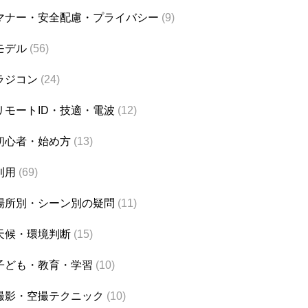
マナー・安全配慮・プライバシー
(9)
モデル
(56)
ラジコン
(24)
リモートID・技適・電波
(12)
初心者・始め方
(13)
利用
(69)
場所別・シーン別の疑問
(11)
天候・環境判断
(15)
子ども・教育・学習
(10)
撮影・空撮テクニック
(10)