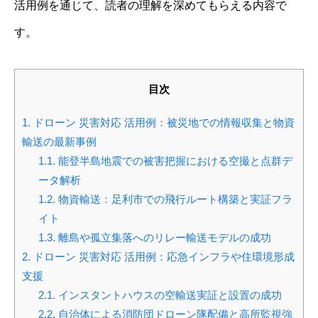
活用例を通じて、読者の理解を深めてもらえる内容で
す。
目次
1.
ドローン 災害対応 活用例：被災地での情報収集と物資
輸送の最新事例
1.1.
能登半島地震での被害把握における空撮と点群デ
ータ解析
1.2.
物資輸送：足利市での飛行ルート構築と実証フラ
イト
1.3.
離島や孤立集落へのリレー輸送モデルの成功
2.
ドローン 災害対応 活用例：応急インフラや住環境形成
支援
2.1.
インスタントハウスの空輸送実証と設置の成功
2.2.
自治体による消防団ドローン隊配備と高所監視強