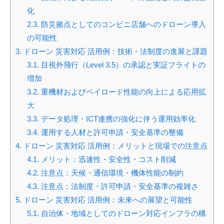
化
2.3.
防災拠点としてのコンビニ店舗へのドローン導入
の可能性
3.
ドローン 災害対応 活用例：技術・法制度の進展と課題
3.1.
目視外飛行（Level 3.5）の承認と実証フライトの
増加
3.2.
重機材およびペイロード性能の向上による応用拡
大
3.3.
データ処理・ICT連携の強化に伴う運用効率化
3.4.
運用する人材と許可申請・安全基準の整備
4.
ドローン 災害対応 活用例：メリットと現場での注意点
4.1.
メリット：迅速性・安全性・コスト削減
4.2.
注意点：天候・通信環境・機体性能の制約
4.3.
注意点：法制度・許可申請・安全基準の複雑さ
5.
ドローン 災害対応 活用例：未来への展望と可能性
5.1.
自治体・地域としてのドローン対応インフラの構