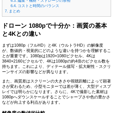
6.3.
編集・機材・ストレージの余裕
6.4.
コストと時間のバランス
7.
まとめ
ドローン 1080pで十分か：画質の基本
と4Kとの違い
まずは1080p（フルHD）と4K（ウルトラHD）の解像度
が、数値的・視覚的にどのような違いを持つかを理解するこ
とが重要です。1080pは1920×1080ピクセル、4Kは
3840×2160ピクセルで、4Kは1080pの約4倍のピクセル数を
持ちます。これにより、ディテール描写・拡大耐性・スクリ
ーンサイズの影響などが異なります。
また、画質差はスクリーンの大きさや視聴距離によって顕著
さが変わるため、小型モニターでは差が薄く、大型ディスプ
レイでは明らかになります。さらに、4Kで撮影した素材は
1080pへダウンスケールすることでシャープさや色の豊かさ
などが向上する利点があります。