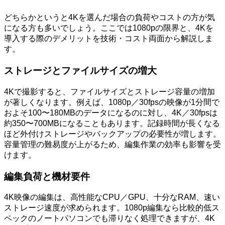
どちらかというと4Kを選んだ場合の負荷やコストの方が気
になる方も多いでしょう。ここでは1080pの限界と、4Kを
導入する際のデメリットを技術・コスト両面から解説しま
す。
ストレージとファイルサイズの増大
4Kで撮影すると、ファイルサイズとストレージ容量の増加
が著しくなります。例えば、1080p／30fpsの映像が1分間で
およそ100〜180MBのデータになるのに対し、4K／30fpsは
約350〜700MBになることもあります。記録時間が長くなる
ほど外付けストレージやバックアップの必要性が増します。
容量管理の難易度が上がるため、編集作業の効率も影響を受
けます。
編集負荷と機材要件
4K映像の編集は、高性能なCPU／GPU、十分なRAM、速い
ストレージ速度が求められます。1080p編集なら比較的低ス
ペックのノートパソコンでも滞りなく処理できますが、4K