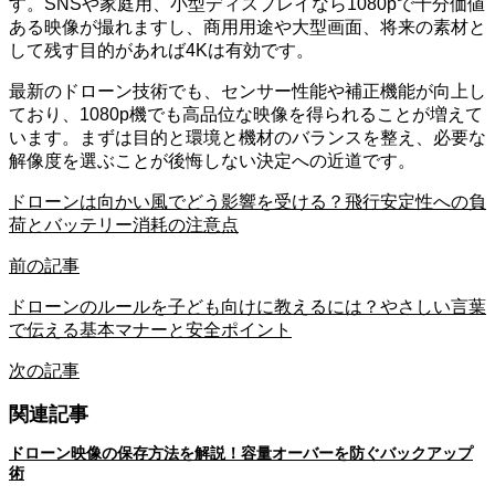
す。SNSや家庭用、小型ディスプレイなら1080pで十分価値
ある映像が撮れますし、商用用途や大型画面、将来の素材と
して残す目的があれば4Kは有効です。
最新のドローン技術でも、センサー性能や補正機能が向上し
ており、1080p機でも高品位な映像を得られることが増えて
います。まずは目的と環境と機材のバランスを整え、必要な
解像度を選ぶことが後悔しない決定への近道です。
ドローンは向かい風でどう影響を受ける？飛行安定性への負
荷とバッテリー消耗の注意点
前の記事
ドローンのルールを子ども向けに教えるには？やさしい言葉
で伝える基本マナーと安全ポイント
次の記事
関連記事
ドローン映像の保存方法を解説！容量オーバーを防ぐバックアップ
術