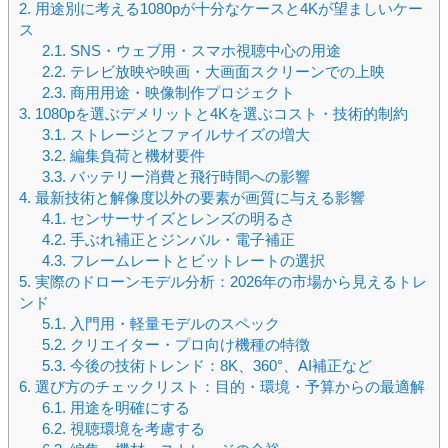
2.
用途別に考える1080pが十分なケースと4Kが望ましいケー
ス
2.1.
SNS・ウェブ用・スマホ視聴中心の用途
2.2.
テレビ放映や映画・大画面スクリーンでの上映
2.3.
商用用途・映像制作プロジェクト
3.
1080pを選ぶデメリットと4Kを選ぶコスト・技術的制約
3.1.
ストレージとファイルサイズの増大
3.2.
編集負荷と機材要件
3.3.
バッテリー消費と飛行時間への影響
4.
最新技術と解像度以外の要素が画質に与える影響
4.1.
センサーサイズとレンズの明るさ
4.2.
手ぶれ補正とジンバル・電子補正
4.3.
フレームレートとビットレートの選択
5.
実際のドローンモデル分析：2026年の市場から見えるトレ
ンド
5.1.
入門用・軽量モデルのスペック
5.2.
クリエイター・プロ向け機種の特徴
5.3.
今後の技術トレンド：8K、360°、AI補正など
6.
選び方のチェックリスト：目的・環境・予算からの最適解
6.1.
用途を明確にする
6.2.
視聴環境を考慮する