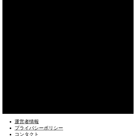
ドローンは川の上空を飛ばせるのか？飛行ルールと注意点を詳しく解説
2026.08.06
ドローンの試験に口述試験はあるのか？試験形式と合格のポイントを解説
2026.08.05
ドローン初心者は屋外でどう練習すべき？初飛行で失敗しないポイント
2026.08.04
ドローンで自由研究は可能？中学生でもできる面白い実験アイデアを紹介
2026.08.03
ドローンの機体登録に必要なものは？申請前に準備すべき書類と情報
2026.08.02
ドローンのGPSとGNSSの違いとは？位置情報システムの基本を解説
運営者情報
プライバシーポリシー
コンタクト