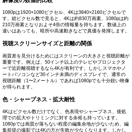
解像度の数値的比較
1080pは1920×1080ピクセル、4Kは3840×2160ピクセルで
す。総ピクセル数で見ると、4Kは約830万画素、1080pは約
210万画素となりおよそ4倍の情報量を持ちます。数値上の
違いはあっても、暗所や高速動きなどで真価を発揮します。
視聴スクリーンサイズと距離の関係
画質差を見分けるためにはスクリーンの大きさと視聴距離が
重要です。例えば、50インチ以上のテレビやプロジェクタ
ーで近距離視聴するなら4Kが有利です。しかしスマホやノ
ートパソコンなど30インチ未満のディスプレイで、通常の
視聴距離（1〜2メートル）であれば1080pでも十分鋭い映像
が得られます。
色・シャープネス・拡大耐性
4Kはピクセル数だけでなく、色表現やシャープネス、後処
理での拡大やトリミングに対する余裕も持っています。
1080pでは画質が落ちない程度の編集余地が少ないため、編
集前提の撮影では4Kの方が失敗が少なくなります。しかし