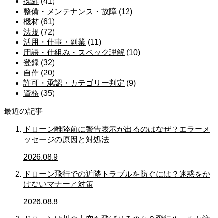
操縦
(41)
整備・メンテナンス・故障
(12)
機材
(61)
法規
(72)
活用・仕事・副業
(11)
用語・仕組み・スペック理解
(10)
登録
(32)
自作
(20)
許可・承認・カテゴリー判定
(9)
資格
(35)
最近の記事
ドローン離陸前に警告表示が出るのはなぜ？エラーメ
ッセージの原因と対処法
2026.08.9
ドローン飛行での近隣トラブルを防ぐには？迷惑をか
けないマナーと対策
2026.08.8