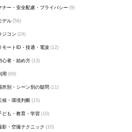
マナー・安全配慮・プライバシー
(9)
モデル
(56)
ラジコン
(24)
リモートID・技適・電波
(12)
初心者・始め方
(13)
利用
(69)
場所別・シーン別の疑問
(11)
天候・環境判断
(15)
子ども・教育・学習
(10)
撮影・空撮テクニック
(10)