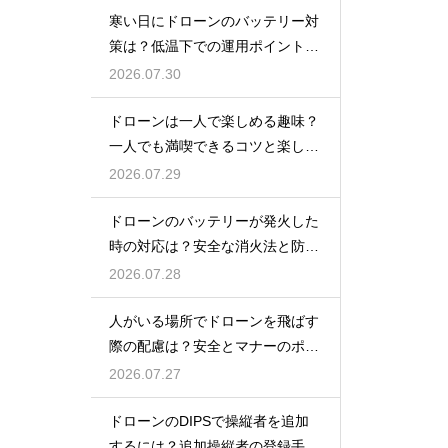
寒い日にドローンのバッテリー対
策は？低温下での運用ポイントと
注意点
2026.07.30
ドローンは一人で楽しめる趣味？
一人でも満喫できるコツと楽しみ
方
2026.07.29
ドローンのバッテリーが発火した
時の対応は？安全な消火法と防止
策を解説
2026.07.28
人がいる場所でドローンを飛ばす
際の配慮は？安全とマナーのポイ
ント
2026.07.27
ドローンのDIPSで操縦者を追加
するには？追加操縦者の登録手順