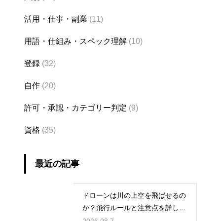
活用・仕事・副業
(11)
用語・仕組み・スペック理解
(10)
登録
(32)
自作
(20)
許可・承認・カテゴリー判定
(9)
資格
(35)
最近の記事
ドローンは川の上空を飛ばせるの
か？飛行ルールと注意点を詳しく
解説