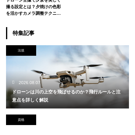
ドローン空撮で夕景を美しく
撮る設定とは？夕焼けの色彩
を活かすカメラ調整テクニッ
ク
特集記事
法規
2026.08.07
ドローンは川の上空を飛ばせるのか？飛行ルールと注
意点を詳しく解説
資格