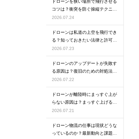
ドローンを狭い場所で飛行させる
コツは？衝突を防ぐ操縦テクニッ
クを解説
2026.07.24
ドローンは私道の上空を飛行でき
る？知っておきたい法律と許可の
ルール
2026.07.23
ドローンのアップデートが失敗す
る原因は？復旧のための対処法を
解説
2026.07.22
ドローンが離陸時にまっすぐ上が
らない原因は？まっすぐ上げるた
めのコツを解説
2026.07.21
ドローン物流の仕事は現状どうな
っているのか？最新動向と課題を