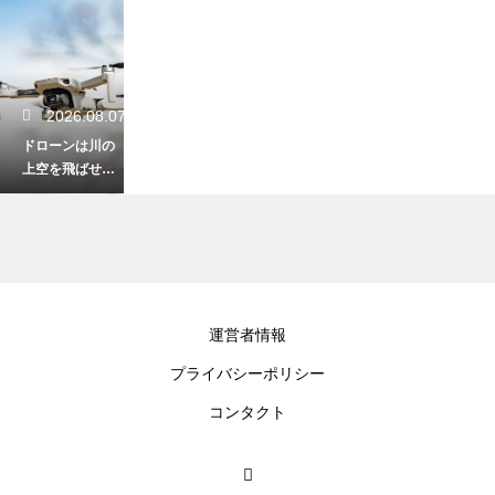
2026.08.07
ドローンは川の
上空を飛ばせる
のか？飛行ルー
ルと注意点を詳
しく解説
2026.08.06
運営者情報
ドローンの試験
プライバシーポリシー
に口述試験はあ
るのか？試験形
コンタクト
式と合格のポイ
ントを解説