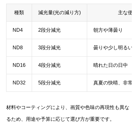
種類
減光量(光の減り方)
主な使用
ND4
2段分減光
朝方や薄曇り
ND8
3段分減光
曇りや少し明るい日
ND16
4段分減光
晴れた日の日中
ND32
5段分減光
真夏の快晴、非常に
材料やコーティングにより、画質や色味の再現性も異な
るため、用途や予算に応じて選び方が重要です。