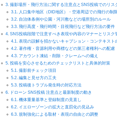
3.
撮影場所・飛行方法に関する注意点とSNS投稿でのリス
3.1.
人口集中地区（DID地区）・空港周辺での飛行の制
3.2.
自治体条例や公園・河川敷などの場所別のルール
3.3.
飛行高度・飛行時間・目視飛行など飛行方法の要件
4.
SNS投稿段階で注意すべき表現や内容のマナーとリスク
4.1.
表現の誤解を招かないキャプション・コンテキスト
4.2.
著作権・音源利用や商標などの第三者権利への配慮
4.3.
アカウント凍結・削除・クレームへの備え
5.
投稿を安心させるためのチェックリストと具体的対策
5.1.
撮影前チェック項目
5.2.
編集と見せ方の工夫
5.3.
投稿後トラブル発生時の対応方法
6.
ドローン SNS投稿 注意点と最新制度の動き
6.1.
機体重量基準と登録制度の見直し
6.2.
イエローゾーンの拡大と直罰化の見込み
6.3.
規制強化による取材・表現の自由との調整