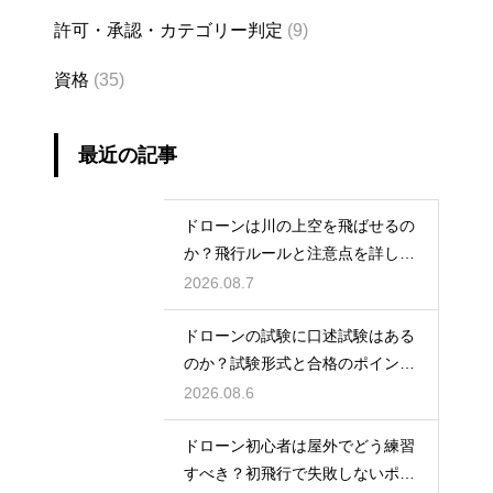
許可・承認・カテゴリー判定
(9)
資格
(35)
最近の記事
ドローンは川の上空を飛ばせるの
か？飛行ルールと注意点を詳しく
解説
2026.08.7
ドローンの試験に口述試験はある
のか？試験形式と合格のポイント
を解説
2026.08.6
ドローン初心者は屋外でどう練習
すべき？初飛行で失敗しないポイ