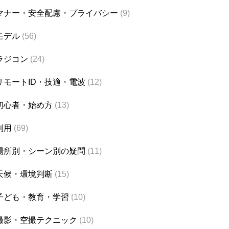
マナー・安全配慮・プライバシー
(9)
モデル
(56)
ラジコン
(24)
リモートID・技適・電波
(12)
初心者・始め方
(13)
利用
(69)
場所別・シーン別の疑問
(11)
天候・環境判断
(15)
子ども・教育・学習
(10)
撮影・空撮テクニック
(10)