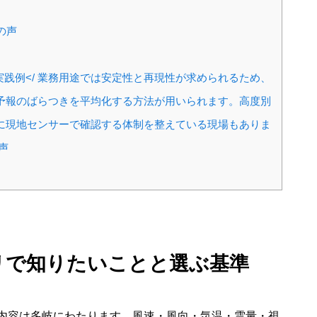
の声
践例</ 業務用途では安定性と再現性が求められるため、
予報のばらつきを平均化する方法が用いられます。高度別
に現地センサーで確認する体制を整えている現場もありま
声
プリで知りたいことと選ぶ基準
内容は多岐にわたります。風速・風向・気温・雲量・視