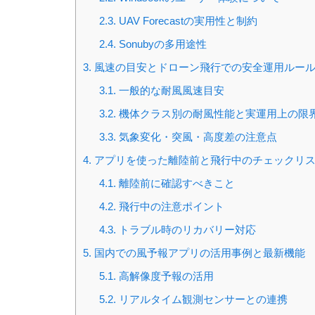
2.3.
UAV Forecastの実用性と制約
2.4.
Sonubyの多用途性
3.
風速の目安とドローン飛行での安全運用ルー
3.1.
一般的な耐風風速目安
3.2.
機体クラス別の耐風性能と実運用上の限
3.3.
気象変化・突風・高度差の注意点
4.
アプリを使った離陸前と飛行中のチェックリ
4.1.
離陸前に確認すべきこと
4.2.
飛行中の注意ポイント
4.3.
トラブル時のリカバリー対応
5.
国内での風予報アプリの活用事例と最新機能
5.1.
高解像度予報の活用
5.2.
リアルタイム観測センサーとの連携