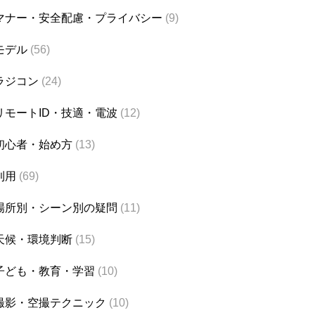
マナー・安全配慮・プライバシー
(9)
モデル
(56)
ラジコン
(24)
リモートID・技適・電波
(12)
初心者・始め方
(13)
利用
(69)
場所別・シーン別の疑問
(11)
天候・環境判断
(15)
子ども・教育・学習
(10)
撮影・空撮テクニック
(10)